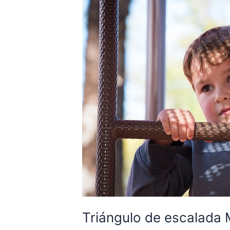
para
el
cuerpo
y
la
mente
Triángulo de escalada 