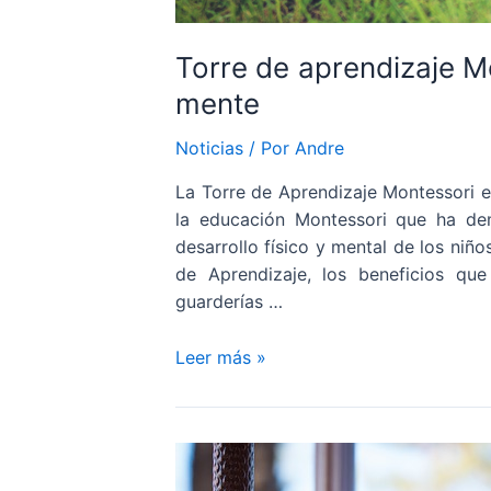
Torre de aprendizaje Mo
mente
Noticias
/ Por
Andre
La Torre de Aprendizaje Montessori e
la educación Montessori que ha de
desarrollo físico y mental de los niñ
de Aprendizaje, los beneficios qu
guarderías …
Torre
Leer más »
de
aprendizaje
Montessori
–